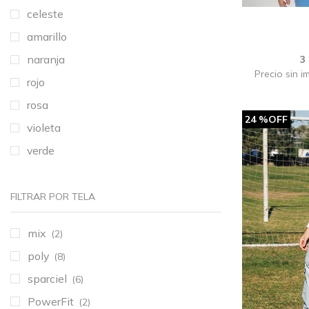
celeste
amarillo
naranja
3
Precio sin i
rojo
rosa
24 %OFF
violeta
verde
FILTRAR POR TELA
mix
(2)
poly
(8)
sparciel
(6)
PowerFit
(2)