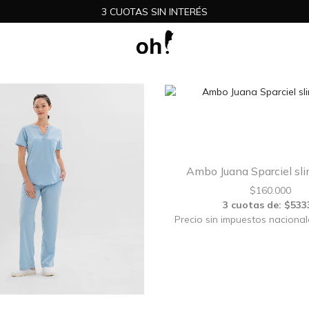
3 CUOTAS SIN INTERÉS
Ambo Juana Sparciel sli
$
160.000
3 cuotas de: $533
Precio sin impuestos nacional