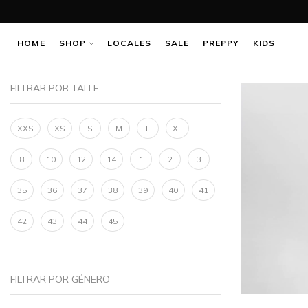
HOME
SHOP
LOCALES
SALE
PREPPY
KIDS
FILTRAR POR TALLE
XXS
XS
S
M
L
XL
8
10
12
14
1
2
3
35
36
37
38
39
40
41
42
43
44
45
FILTRAR POR GÉNERO