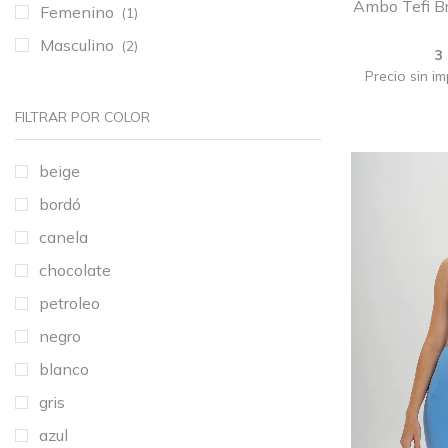
Ambo Tefi Br
Femenino
(1)
Masculino
(2)
3
Precio sin i
FILTRAR POR COLOR
beige
bordó
canela
chocolate
petroleo
negro
blanco
gris
azul