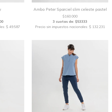
y
Ambo Peter Sparciel slim celeste pastel
$
160.000
00
3 cuotas de: $53333
les: $ 49.587
Precio sin impuestos nacionales: $ 132.231