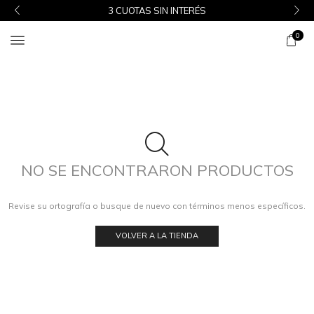
3 CUOTAS SIN INTERÉS
0
NO SE ENCONTRARON PRODUCTOS
Revise su ortografía o busque de nuevo con términos menos específicos.
VOLVER A LA TIENDA