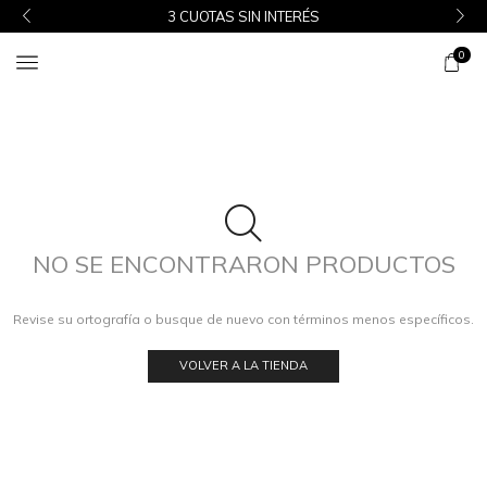
3 CUOTAS SIN INTERÉS
0
NO SE ENCONTRARON PRODUCTOS
Revise su ortografía o busque de nuevo con términos menos específicos.
VOLVER A LA TIENDA