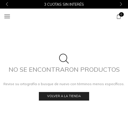
3 CUOTAS SIN INTERÉS
0
NO SE ENCONTRARON PRODUCTOS
Revise su ortografía o busque de nuevo con términos menos específicos.
VOLVER A LA TIENDA