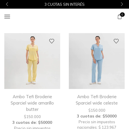
3 CUOTAS SIN INTERÉS
0
Ambo Tefi Broderie
Ambo Tefi Broderie
Sparciel wide amarillo
Sparciel wide celeste
butter
$
150.000
3 cuotas de: $50000
$
150.000
Precio sin impuestos
3 cuotas de: $50000
nacionales: $ 123.967
Precio sin impuestos