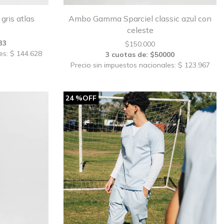
gris atlas
Ambo Gamma Sparciel classic azul con
celeste
33
$
150.000
es: $ 144.628
3 cuotas de: $50000
Precio sin impuestos nacionales: $ 123.967
24 %OFF