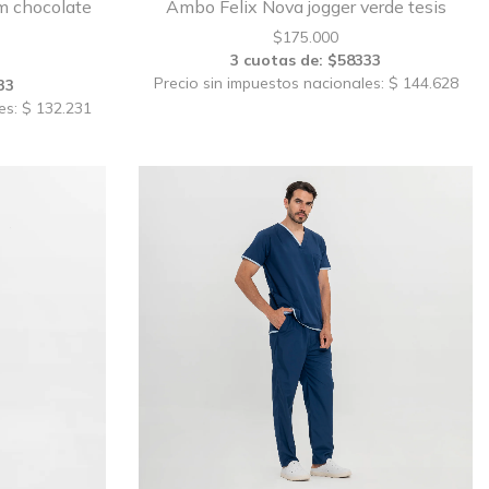
m chocolate
Ambo Felix Nova jogger verde tesis
$
175.000
3 cuotas de: $58333
Precio sin impuestos nacionales: $ 144.628
33
es: $ 132.231