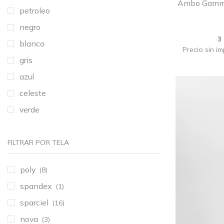
Ambo Gamma 
petroleo
negro
3
blanco
Precio sin i
gris
azul
celeste
verde
FILTRAR POR TELA
poly
(8)
spandex
(1)
sparciel
(16)
nova
(3)