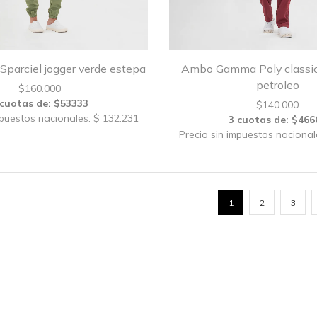
parciel jogger verde estepa
Ambo Gamma Poly classic
petroleo
$
160.000
 cuotas de: $53333
$
140.000
mpuestos nacionales: $ 132.231
3 cuotas de: $466
Precio sin impuestos nacional
1
2
3