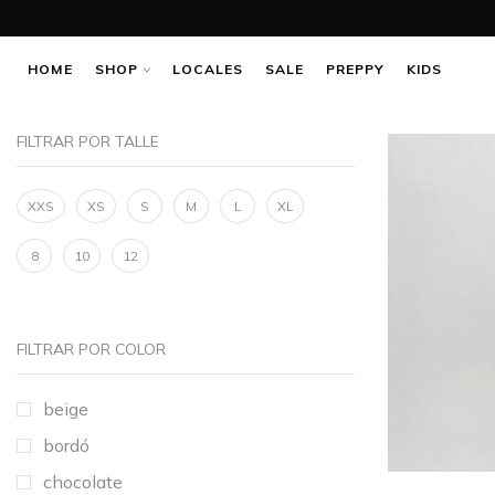
HOME
SHOP
LOCALES
SALE
PREPPY
KIDS
FILTRAR POR TALLE
XXS
XS
S
M
L
XL
8
10
12
FILTRAR POR COLOR
beige
bordó
chocolate