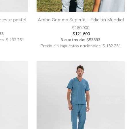
eleste pastel
Ambo Gamma Superfit – Edición Mundial
$
160.000
33
$
121.600
es: $ 132.231
3 cuotas de: $53333
Precio sin impuestos nacionales: $ 132.231