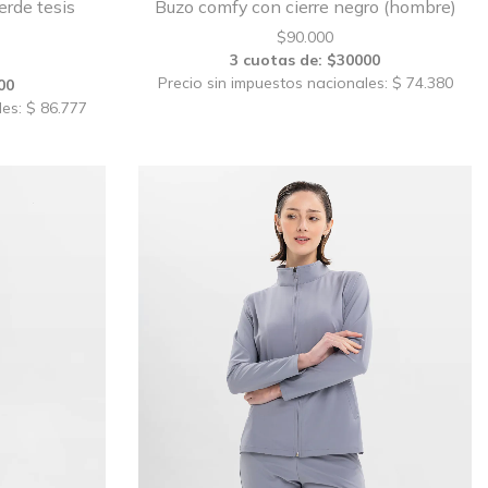
erde tesis
Buzo comfy con cierre negro (hombre)
$
90.000
3 cuotas de: $30000
Precio sin impuestos nacionales: $ 74.380
00
les: $ 86.777