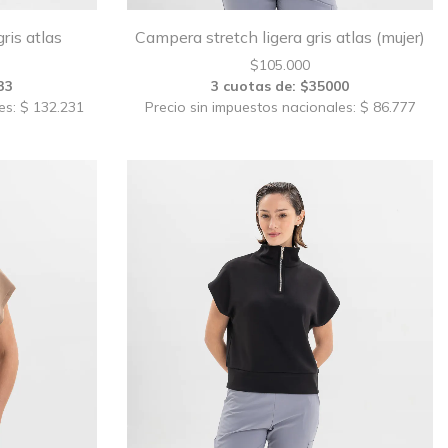
ris atlas
Campera stretch ligera gris atlas (mujer)
$
105.000
33
3 cuotas de: $35000
es: $ 132.231
Precio sin impuestos nacionales: $ 86.777