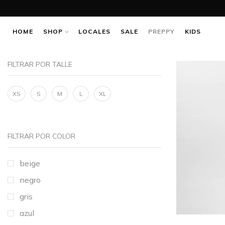
HOME
SHOP
LOCALES
SALE
PREPPY
KIDS
FILTRAR POR TALLE
XS
S
M
L
XL
FILTRAR POR COLOR
beige
negro
gris
azul