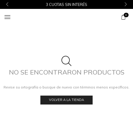
3 CUOTAS SIN INTERÉS
0
NO SE ENCONTRARON PRODUCTOS
Revise su ortografía o busque de nuevo con términos menos específicos.
VOLVER A LA TIENDA