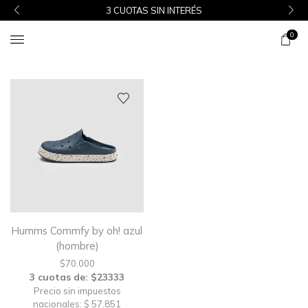
3 CUOTAS SIN INTERÉS
0
Humms Commfy by oh! azul
(hombre)
$
70.000
3 cuotas de: $23333
Precio sin impuestos
nacionales: $ 57.851